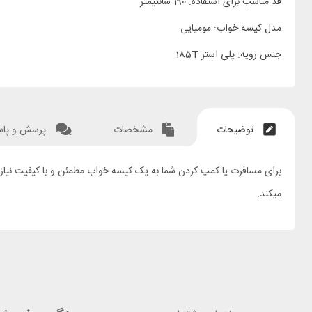
قد مناسب برای استفاده: 190 سانتیمتر
مدل کیسه خواب: مومیایی
جنس رویه: پلی استر 185T
توضیحات
مشخصات
پرسش و پا
میکند.