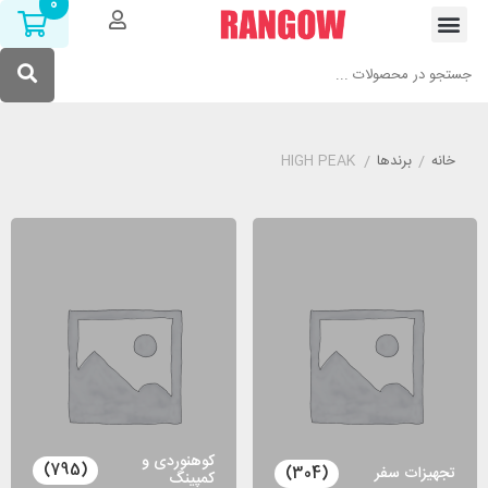
0
خانه
/
برندها
/
HIGH PEAK
کوهنوردی و
(795)
تجهیزات سفر
(304)
کمپینگ