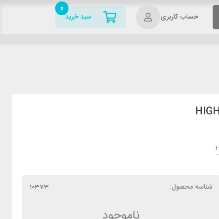
0
حساب کاربری
سبد خرید
H
شناسه محصول:
10373
ناموجود