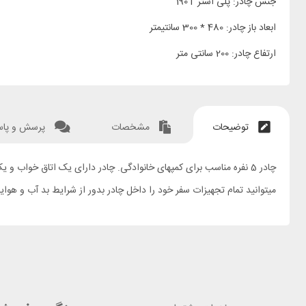
جنس چادر: پلی استر 190T
ابعاد باز چادر: 480 * 300 سانتیمتر
ارتفاع چادر: 200 سانتی متر
توضیحات
مشخصات
پرسش و پا
چادر 5 نفره مناسب برای کمپهای خانوادگی. چادر دارای یک اتاق خواب 
میتوانید تمام تجهیزات سفر خود را داخل چادر بدور از شرایط بد آب و هوایی نگهداری کنید. درزهای چادر کاملا 