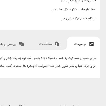
جنس چادر: پلی استر 190T
ابعاد باز چادر: 470 * 240 سانتیمتر
ارتفاع چادر: 190 سانتی متر
توضیحات
مشخصات
پرسش و پا
برای تردد هوای بهتر درون چادر شما میتوانید از پنجره ها استفاده کنید. سا