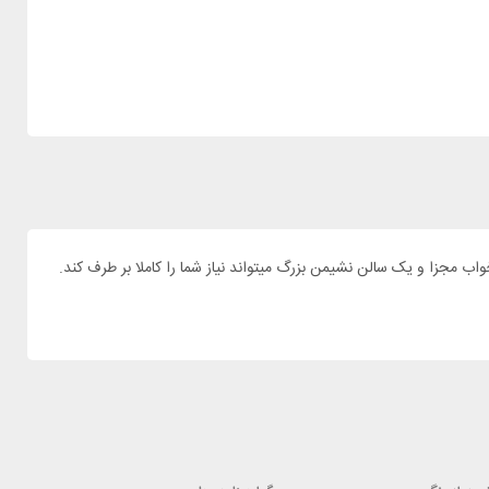
اده یا دوستان شما نیاز به یک چادر با کیفیت و مطمئن دارید. چادر سفری 4 نفره های پیک مدل BRIXEN 4.0 با یک اتاق خواب مجزا و یک سالن نشیمن بزرگ میتواند نیاز شما را کاملا بر طرف کند.