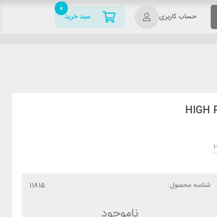
0
حساب کاربری
سبد خرید
H
شناسه محصول:
11815
ناموجود