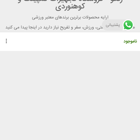
کوهنوردی
ارایه محصولات برترین برندهای معتبر ورزشی
پشتیبانی
هر آنچه برای تندرستی، ورزش، سفر و تفریح نیاز دارید در اینجا پیدا می کنید
ناموجود
راهنمای خرید از رنگو
گواهینامه ها
نحوه ثبت سفارش
رویه ارسال سفارش
شیوه‌های پرداخت
لیست قیمت
نشانی