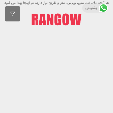
هر آنچه برای تندرستی، ورزش، سفر و تفریح نیاز دارید در اینجا پیدا می کنید
پشتیبانی
راهنمای خرید از رنگو
گواهینامه ها
نحوه ثبت سفارش
رویه ارسال سفارش
شیوه‌های پرداخت
لیست قیمت
نشانی
تهران، نارمک، خ. 46 متری غربی، خ. طاهری،
خ. کلامی، پلاک 80