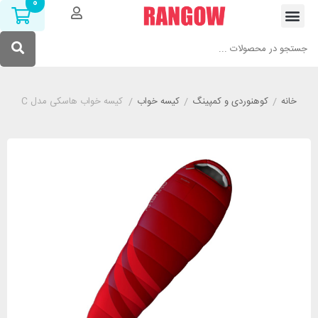
0
خانه
/
کوهنوردی و کمپینگ
/
کیسه خواب
/
کیسه خواب هاسکی مدل HUSKY Ladies Majesty -10°C صورتی ( مخصوص بانوان )