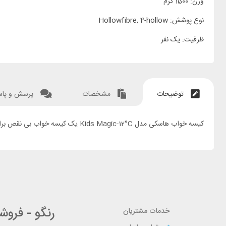
وزن: 1500 گرم
نوع پوشش: Hollowfibre, 4-hollow
ظرفیت: یک نفر
توضیحات
مشخصات
پرسش و پا
کیسه خواب هاسکی مدل Kids Magic-12°C یک کیسه خواب بی نقص برای فرزندان شما میباشد. این مدل کیسه خواب از قسمت پایین به لطف قسمت جدا شونده میتواند کوتاه یا بلند شود و خواب راحتی را برای شما فراهم سازد.
رنگو - فرو
خدمات مشتریان