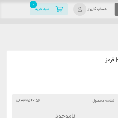
0
حساب کاربری
سبد خرید
شناسه محصول:
88337592156
ناموجود