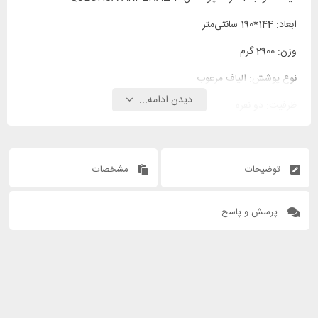
ابعاد: 144*190 سانتی‌متر
وزن: 2900 گرم
نوع پوشش: الیاف مرغوب
دیدن ادامه...
ظرفیت: دو نفره
بالش: ندارد
توضیحات
مشخصات
پرسش و پاسخ