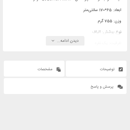
ابعاد: 65*170 سانتی‌متر
وزن: 755 گرم
نوع پوشش: الیاف
دیدن ادامه...
ظرفیت: یک نفره
بالش: ندارد
توضیحات
مشخصات
پرسش و پاسخ