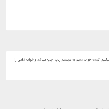
یک کیسه خواب با کیفیت برای دلبندتان دارید. ما کیسه خواب دیوتر مدل LITTLE STAR را به شما پیشنهاد میکنیم. کیسه خواب مجهز به سیستم زیپ چپ میباشد و خواب آرامی را