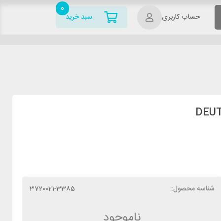
0
حساب کاربری
سبد خرید
شناسه محصول:
3720021-3385
ناموجود