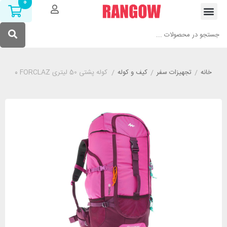
0
خانه
/
تجهیزات سفر
/
کیف و کوله
/
کوله پشتی 50 لیتری FORCLAZ مدل Eflatun