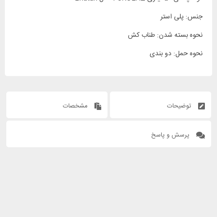
جنس: پلی استر
نحوه بسته شدن: طناب کش
نحوه حمل: دو بندی
توضیحات
مشخصات
پرسش و پاسخ