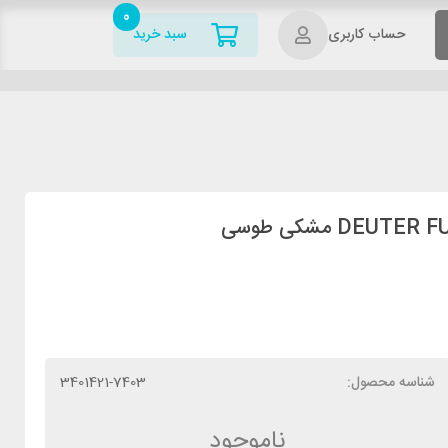
0
حساب کاربری
سبد خرید
شناسه محصول:
3401421-7403
ناموجود