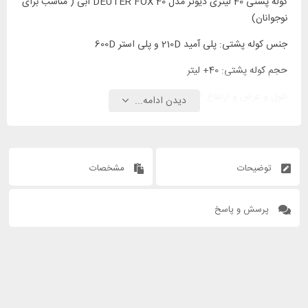
کوله پشتی 40 لیتری دیوتر مدل DEUTER FOX 40 آبی ( مناسب برای
نوجوانان)
جنس کوله پشتی: پلی آمید 210D و پلی استر 600D
حجم کوله پشتی: 40+ لیتر
طول و عرض و ارتفاع: 24 * 28 * 66 سانتیمتر
دیدن ادامه...
توضیحات
مشخصات
پرسش و پاسخ