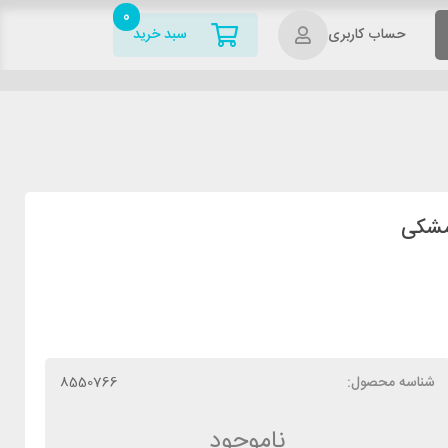
0
حساب کاربری
سبد خرید
شناسه محصول:
8550766
ناموجود