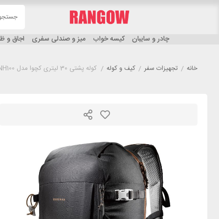
چادر و سایبان
کیسه خواب
میز و صندلی سفری
اجاق و 
خانه
/
تجهیزات سفر
/
کیف و کوله
/
کوله پشتی 30 لیتری کچوا مدل QUECHUA NH100 مشکی