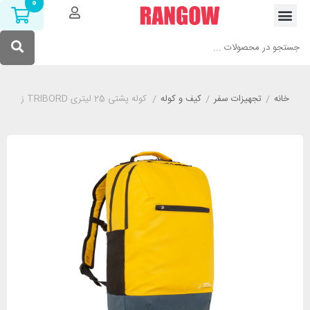
0
خانه
/
تجهیزات سفر
/
کیف و کوله
/
کوله پشتی 25 لیتری TRIBORD زرد