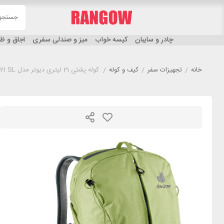
چادر و سایبان
کیسه خواب
میز و صندلی سفری
اجاق و 
خانه
/
تجهیزات سفر
/
کیف و کوله
/
کوله پشتی 21 لیتری دیوتر مدل DEUTER AC LITE 21 SL سبز روشن