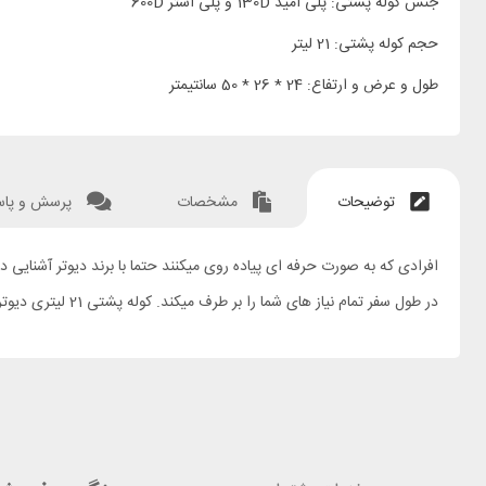
جنس کوله پشتی: پلی آمید 130D و پلی استر 600D
حجم کوله پشتی: 21 لیتر
طول و عرض و ارتفاع: 24 * 26 * 50 سانتیمتر
توضیحات
مشخصات
پرسش و پا
در طول سفر تمام نیاز های شما را بر طرف میکند. کوله پشتی 21 لیتری دیوتر مدل AC LITE 21 SL گزینه مناسبی برای همراهی شما میباشد.