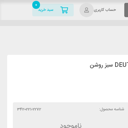
0
حساب کاربری
سبد خرید
شناسه محصول:
3420221-2272
ناموجود