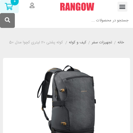
0
خانه
/
تجهیزات سفر
/
کیف و کوله
/
کوله پشتی 20 لیتری کچوا مدل QUECHUA NH550 خاکستری