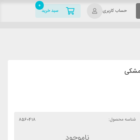
0
حساب کاربری
سبد خرید
شناسه محصول:
8560418
ناموجود