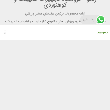
کوهنوردی
ارایه محصولات برترین برندهای معتبر ورزشی
پشتیبانی
هر آنچه برای تندرستی، ورزش، سفر و تفریح نیاز دارید در اینجا پیدا می کنید
ناموجود
راهنمای خرید از رنگو
گواهینامه ها
نحوه ثبت سفارش
رویه ارسال سفارش
شیوه‌های پرداخت
لیست قیمت
نشانی