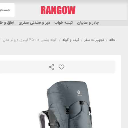
چادر و سایبان
کیسه خواب
میز و صندلی سفری
اجاق و 
خانه
/
تجهیزات سفر
/
کیف و کوله
/
کوله پشتی 10+45 لیتری دیوتر مدل DEUTER LITE SL طوسی روشن