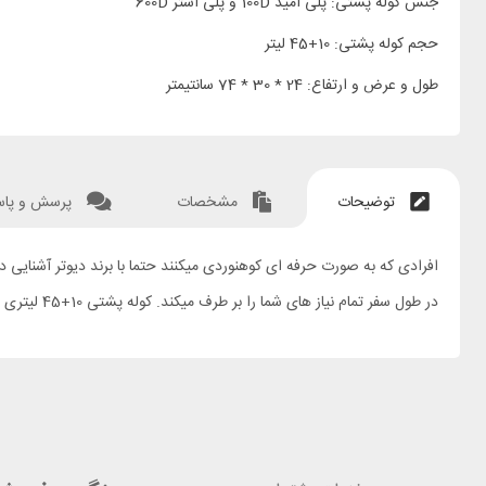
جنس کوله پشتی: پلی آمید 100D و پلی استر 600D
حجم کوله پشتی: 10+45 لیتر
طول و عرض و ارتفاع: 24 * 30 * 74 سانتیمتر
توضیحات
مشخصات
پرسش و پا
در طول سفر تمام نیاز های شما را بر طرف میکند. کوله پشتی 10+45 لیتری دیوتر مدل LITE SL گزینه بی نظیر برای همراهی شما در سفر میباشد.