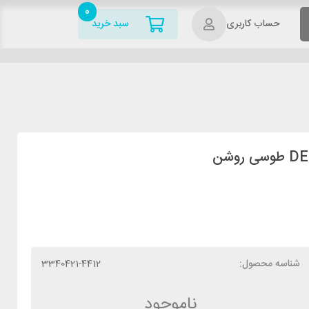
0
حساب کاربری
سبد خرید
شناسه محصول:
3340421-4412
ناموجود