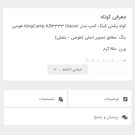
معرفی کوتاه
کوله پشتی کینگ کمپ مدل KingCamp KB3333 Glacier طوسی
رنگ: مطابق تصویر اصلی (طوسی – بنفش)
وزن: ۶۵۰ گرم
جنس: پلی‌استر پلی‌اورتان
دیدن ادامه...
ویژگی‌های نظافتی: قابلیت شست‌وشو دارد
توضیحات
مشخصات
پرسش و پاسخ