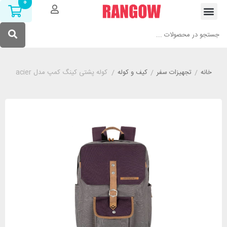
0
خانه
/
تجهیزات سفر
/
کیف و کوله
/
کوله پشتی کینگ کمپ مدل KingCamp KB3333 Glacier طوسی