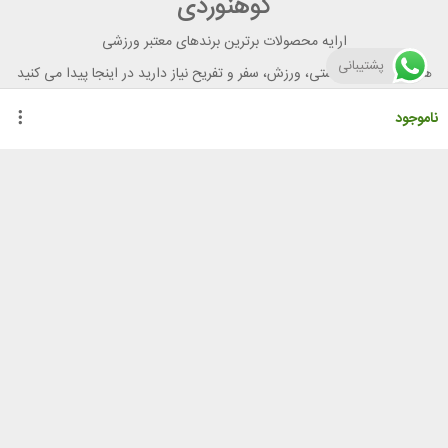
کوهنوردی
ارایه محصولات برترین برندهای معتبر ورزشی
پشتیبانی
هر آنچه برای تندرستی، ورزش، سفر و تفریح نیاز دارید در اینجا پیدا می کنید
ناموجود
راهنمای خرید از رنگو
گواهینامه ها
نحوه ثبت سفارش
رویه ارسال سفارش
شیوه‌های پرداخت
لیست قیمت
نشانی
تهران، نارمک، خ. 46 متری غربی، خ. طاهری،