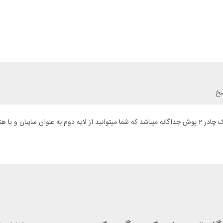
سخ
یک چادر عالی با طراحی بی نظیر. چادر فرینو مدل LIGHTENT 3 PRO یک چادر 2 پوش جداگانه میباشد که شما میتوانید ا