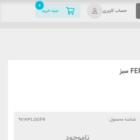
0
حساب کاربری
سبد خرید
شناسه محصول:
92173LOOFR
ناموجود