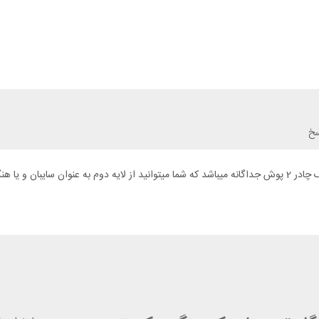
سخ
یک چادر عالی با طراحی بی نظیر. چادر فرینو مدل LIGHTENT 2 PRO یک چادر 2 پوش جداگانه میباشد که شما میتوانید از