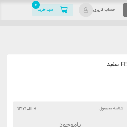
0
حساب کاربری
سبد خرید
شناسه محصول:
92171LIIFR
ناموجود