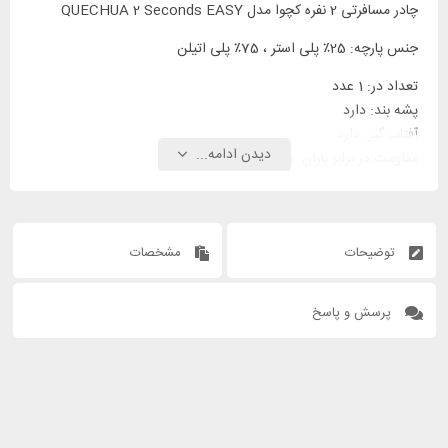
چادر مسافرتی 2 نفره کچوا مدل QUECHUA 2 Seconds EASY
جنس پارچه: 25٪ پلی استر ، 75٪ پلی اتیلن
تعداد در: 1 عدد
پشه بند: دارد
آفتاب گیر: دارد
دیدن ادامه...
مقاومت در برابر باران: دارد
مقاومت در برابر طوفان: دارد
توضیحات
مشخصات
پرسش و پاسخ