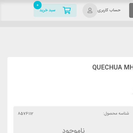
0
حساب کاربری
سبد خرید
شناسه محصول:
8576112
ناموجود