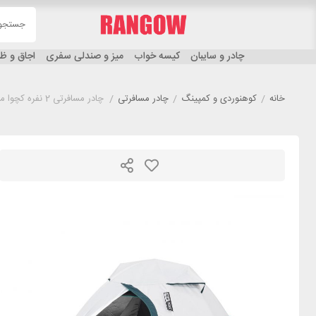
چادر و سایبان
کیسه خواب
میز و صندلی سفری
اجاق و 
خانه
/
کوهنوردی و کمپینگ
/
چادر مسافرتی
/
چادر مسافرتی 2 نفره کچوا مدل QUECHUA MH100 Fresh & Black