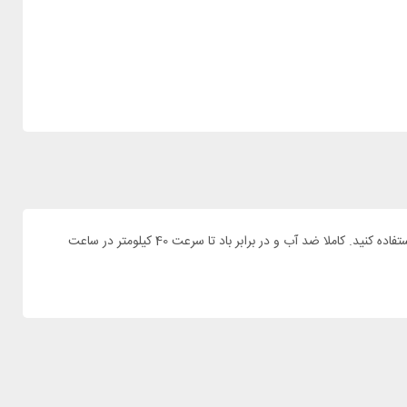
چادر مسافرتی 2 نفره کچوآ مدل MH100 با نصب آسان و حمل راحت بدلیل سبکی. بدلیل 2 پوش بودن (مجزا) شما میتوانید هم در سایه و هم در باران از آن استفاده کنید. کاملا ضد آب و در برابر باد تا سرعت 40 کیلومتر در ساعت