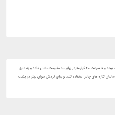
شما برای کمپ کردن قطعا به اولین وسیله ای که نیاز خواهید داشت چادره و حتما باید در برابر آب و باد مقاوم باشد این چادر طی آزمایشات انجام شده ضد آب بوده و تا سرعت 40 کیلومتردر برابر باد مقاومت نشان داده و به دلیل
سایبان کناره های چادر استفاده کنید و برای گردش هوای بهتر در پشت