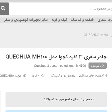
ظرف سفری
قمقمه و فلاسک
کیف و کوله
سایر تجهیزات کوهنوردی و سفر
چادر سفری 3 نفره کچوا مدل QUECHUA MH100
ناموجود
Quechua 3 person poled tent - MH100
دسته:
,
چادر مسافرتی
کوهنوردی و کمپینگ
0 از 5
QUECHUA
محصول در حال حاضر موجود نمیباشد