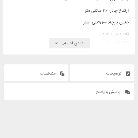
ارتفاع چادر: 110 سانتی متر
جنس پارچه: 100%پلی استر
تعداد در: 1 عدد
پشه بند: دارد
دیدن ادامه...
آفتاب گیر: دارد
مقاومت در برابر باران: دارد
مقاومت در برابر طوفان: دارد
هواکش: دارد
توضیحات
مشخصات
پرسش و پاسخ