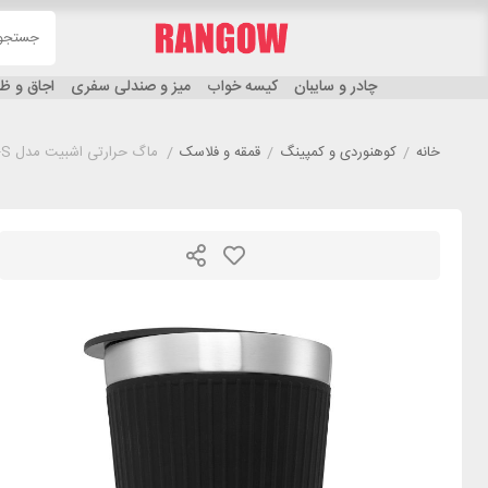
چادر و سایبان
کیسه خواب
میز و صندلی سفری
اجاق و 
خانه
/
کوهنوردی و کمپینگ
/
قمقه و فلاسک
/
ماگ حرارتی اشبیت مدل ESBIT TBL550SC-SL-S گنجایش 550 میلی لیتر