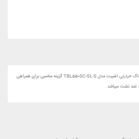
متخصصین کمپ و گردشگران کاملا میدانند که ماگ سفری چقدر با اهمیت میباشد. برای نگه داشتن گرما یا سرما درون ماگ به یک ماگ با کیفیت نیاز دارید. ماگ حرارتی اشبیت مدل TBL550SC-SL-S گزینه مناسبی برای همراهی
صد ضد نشت میباشد.