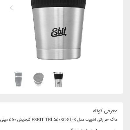
معرفی کوتاه
ماگ حرارتی اشبیت مدل ESBIT TBL550SC-SL-S گنجایش 550 میلی لیتر