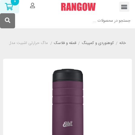
0
خانه
/
کوهنوردی و کمپینگ
/
قمقه و فلاسک
/
ماگ حرارتی اشبیت مدل ESBIT MGF450TL-AU گنجایش 450 میلی لیتر بادمجانی