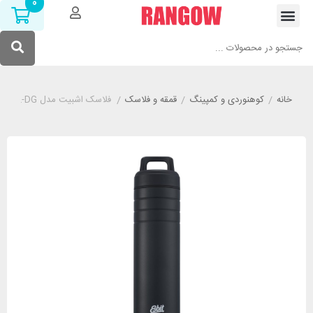
0
خانه
/
کوهنوردی و کمپینگ
/
قمقه و فلاسک
/
فلاسک اشبیت مدل ESBIT WM700TL-DG گنجایش 700 میلی لیتر