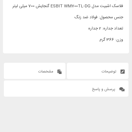
فلاسک اشبیت مدل ESBIT WM700TL-DG گنجایش 700 میلی لیتر
جنس محصول: فولاد ضد زنگ
تعداد جداره: 2 جداره
وزن: 366 گرم
توضیحات
مشخصات
پرسش و پاسخ