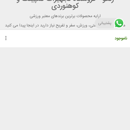
کوهنوردی
ارایه محصولات برترین برندهای معتبر ورزشی
پشتیبانی
هر آنچه برای تندرستی، ورزش، سفر و تفریح نیاز دارید در اینجا پیدا می کنید
ناموجود
راهنمای خرید از رنگو
گواهینامه ها
نحوه ثبت سفارش
رویه ارسال سفارش
شیوه‌های پرداخت
لیست قیمت
نشانی