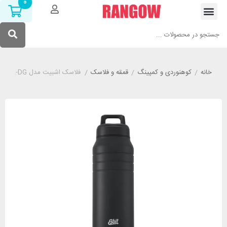
0
خانه
/
کوهنوردی و کمپینگ
/
قمقه و فلاسک
/
فلاسک اشبیت مدل ESBIT WM1000TL-DG گنجایش 1 لیتر