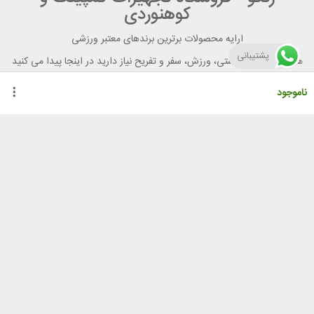
کوهنوردی
ارایه محصولات برترین برندهای معتبر ورزشی
پشتیبانی
هر آنچه برای تندرستی، ورزش، سفر و تفریح نیاز دارید در اینجا پیدا می کنید
ناموجود
راهنمای خرید از رنگو
گواهینامه ها
نحوه ثبت سفارش
رویه ارسال سفارش
شیوه‌های پرداخت
لیست قیمت
نشانی