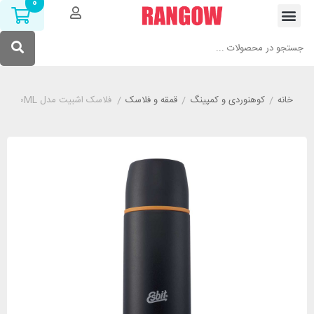
0
خانه
/
کوهنوردی و کمپینگ
/
قمقه و فلاسک
/
فلاسک اشبیت مدل ESBIT VF750ML گنجایش 750 میلی لیتر