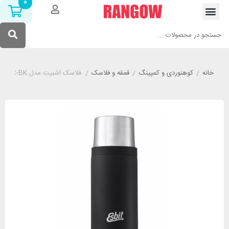
0
خانه
/
کوهنوردی و کمپینگ
/
قمقه و فلاسک
/
فلاسک اشبیت مدل ESBIT VF500SC-BK گنجایش 500 میلی لیتر