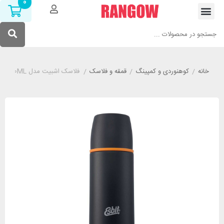
0
خانه
/
کوهنوردی و کمپینگ
/
قمقه و فلاسک
/
فلاسک اشبیت مدل ESBIT VF500ML گنجایش 500 میلی لیتر