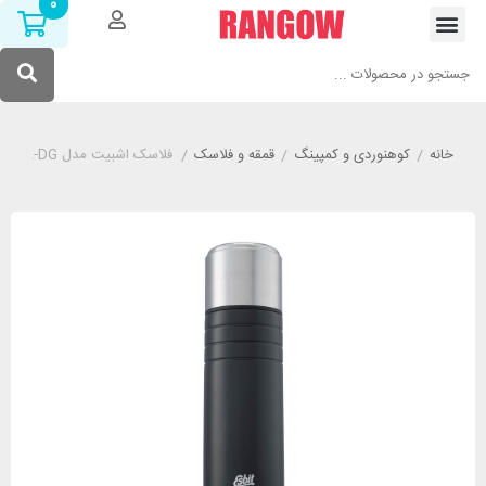
0
خانه
/
کوهنوردی و کمپینگ
/
قمقه و فلاسک
/
فلاسک اشبیت مدل ESBIT VF1000TL-DG گنجایش 1000 میلی لیتر