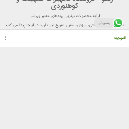
کوهنوردی
ارایه محصولات برترین برندهای معتبر ورزشی
پشتیبانی
هر آنچه برای تندرستی، ورزش، سفر و تفریح نیاز دارید در اینجا پیدا می کنید
ناموجود
راهنمای خرید از رنگو
گواهینامه ها
نحوه ثبت سفارش
رویه ارسال سفارش
شیوه‌های پرداخت
لیست قیمت
نشانی