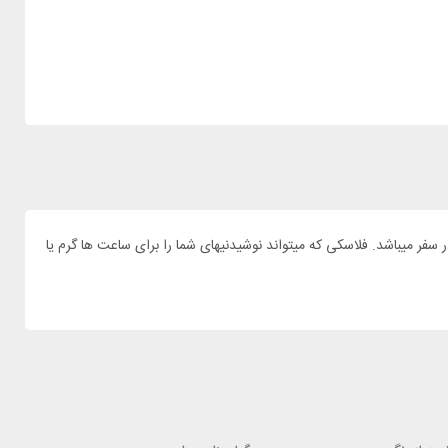
سک اشبیت مدل IB1000SC-SL-BK گزینه بسیار مناسبی برای همراهی شما در سفر میباشد. فلاسکی که میتواند نوشیدنیهای شما را برای ساعت ها گرم یا