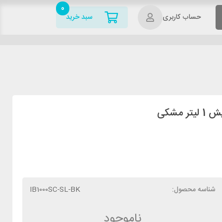
0
حساب کاربری
سبد خرید
شناسه محصول:
IB1000SC-SL-BK
ناموجود