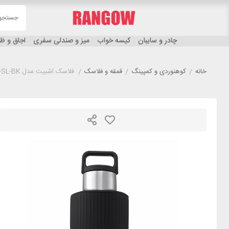
چادر و سایبان
کیسه خواب
میز و صندلی سفری
اجاق و 
خانه
/
کوهنوردی و کمپینگ
/
قمقه و فلاسک
/
فلاسک اشبیت مدل ESBIT IB1000SC-SL-BK گنجایش 1 لیتر مشکی