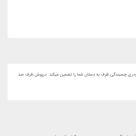
 غذای گرم شما را تا 24 ساعت دارا میباشد. همچنین به لطف لایه پودری چسبندگی ظرف به دستان شما را تضمین میکند. درپوش ظرف صد