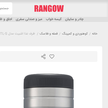
چادر و سایبان
کیسه خواب
میز و صندلی سفری
اجاق و 
خانه
/
کوهنوردی و کمپینگ
/
قمقه و فلاسک
/
ظرف غذا اشبیت مدل ESBIT FJS400TL-S گنجایش 400 میلی لیتر