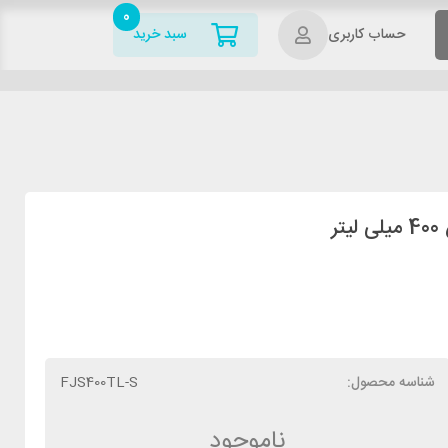
0
حساب کاربری
سبد خرید
شناسه محصول:
FJS400TL-S
ناموجود