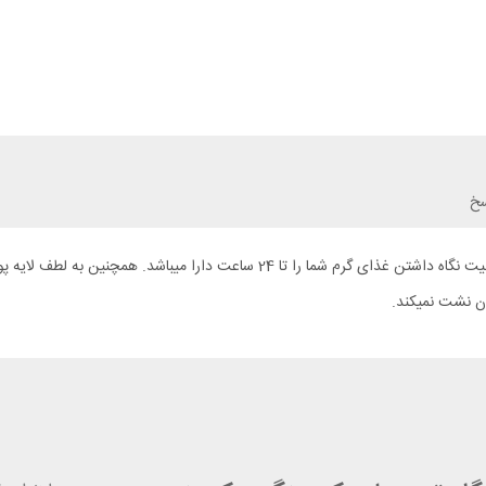
سخ
یک ظرف غذای عالی و بی نقص. ظرف غذا اشبیت مدل FJS400TL-S قابلیت نگاه داشتن
ن نشت نمیکند.