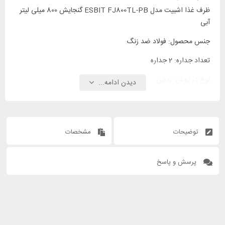
ظرف غذا اشبیت مدل ESBIT FJ800TL-PB گنجایش 800 میلی لیتر
آبی
جنس محصول: فولاد ضد زنگ
تعداد جداره: 2 جداره
نوع در پوش: پیچی
دیدن ادامه...
توضیحات
مشخصات
پرسش و پاسخ