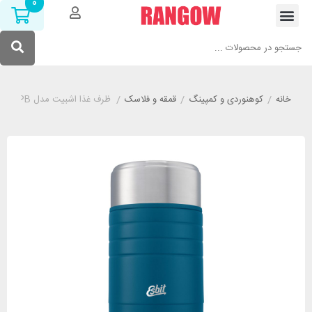
0
خانه
/
کوهنوردی و کمپینگ
/
قمقه و فلاسک
/
ظرف غذا اشبیت مدل ESBIT FJ800TL-PB گنجایش 800 میلی لیتر آبی