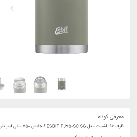
معرفی کوتاه
ظرف غذا اشبیت مدل ESBIT FJ750SC-SG گنجایش 750 میلی لیتر طوسی روشن