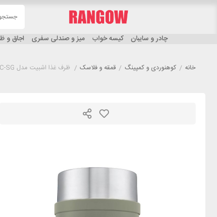
چادر و سایبان
کیسه خواب
میز و صندلی سفری
اجاق و 
خانه
/
کوهنوردی و کمپینگ
/
قمقه و فلاسک
/
ظرف غذا اشبیت مدل ESBIT FJ750SC-SG گنجایش 750 میلی لیتر طوسی روشن