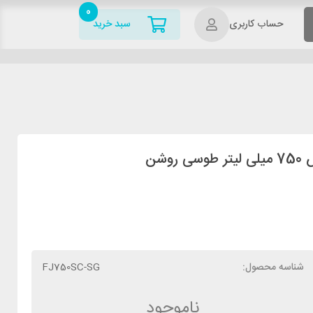
0
حساب کاربری
سبد خرید
شناسه محصول:
FJ750SC-SG
ناموجود