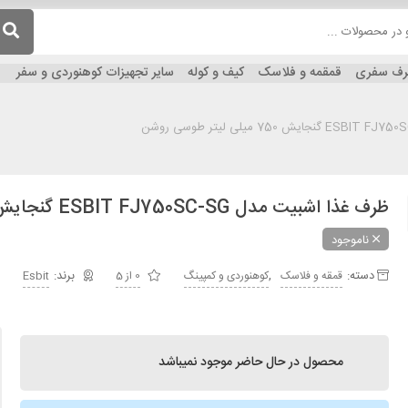
ظرف سفری
قمقمه و فلاسک
کیف و کوله
سایر تجهیزات کوهنوردی و سفر
ظرف غذا اشبیت مدل ESBIT FJ750SC-SG گنجایش 750 میلی لیتر طوسی روشن
ناموجود
دسته:
,
قمقه و فلاسک
کوهنوردی و کمپینگ
0 از 5
Esbit
محصول در حال حاضر موجود نمیباشد