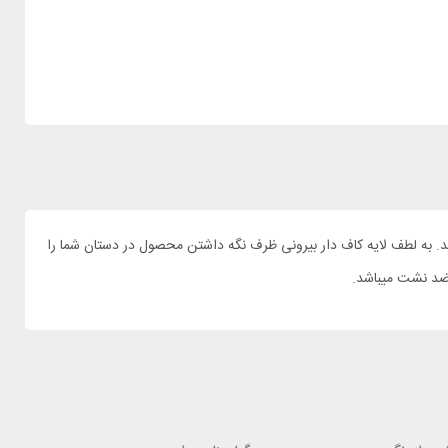
ای با کیفیت نیاز دارید. ظرف غذا اشبیت مدل FJ750SC-SG گزینه مناسبی برای شما میباشد. به لطف لایه کاف دار بیرونی ظرف نگه داشتن محصول در دستان شما را
 ضد نشت میباشد.