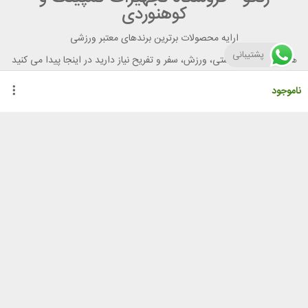
کوهنوردی
ارایه محصولات برترین برندهای معتبر ورزشی
پشتیبانی
هر آنچه برای تندرستی، ورزش، سفر و تفریح نیاز دارید در اینجا پیدا می کنید
ناموجود
راهنمای خرید از رنگو
گواهینامه ها
نحوه ثبت سفارش
رویه ارسال سفارش
شیوه‌های پرداخت
لیست قیمت
نشانی