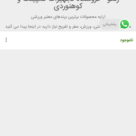
کوهنوردی
ارایه محصولات برترین برندهای معتبر ورزشی
پشتیبانی
هر آنچه برای تندرستی، ورزش، سفر و تفریح نیاز دارید در اینجا پیدا می کنید
ناموجود
راهنمای خرید از رنگو
گواهینامه ها
نحوه ثبت سفارش
رویه ارسال سفارش
شیوه‌های پرداخت
لیست قیمت
نشانی