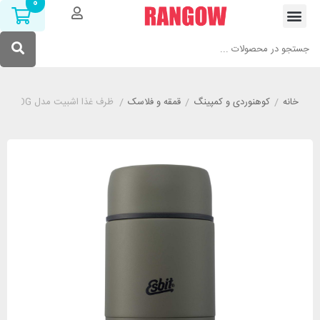
0
خانه
/
کوهنوردی و کمپینگ
/
قمقه و فلاسک
/
ظرف غذا اشبیت مدل ESBIT FJ750ML-OG گنجایش 750 میلی لیتر زیتونی