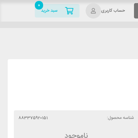
0
حساب کاربری
سبد خرید
شناسه محصول:
883375920151
ناموجود