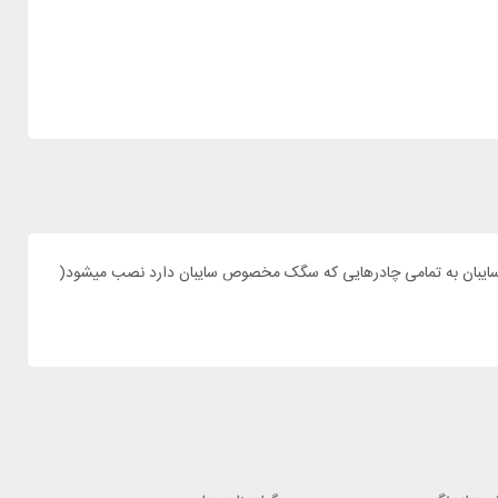
17 کاروان 12 بولن 5 و بولن 4 نصب گردد و طول 2 متر به چادر شما اضافه کند. این سایبان به تمامی چادرهایی که سگک مخصوص سایبان دارد نصب میشود(