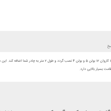
سخ
سایبان سفری هاسکی مدل Shelter میتواند به چادر هاسکی مدل کاروان 