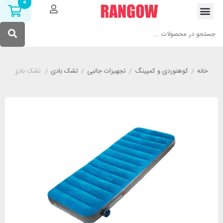
0
خانه
/
کوهنوردی و کمپینگ
/
تجهیزات جانبی
/
تشک بادی
/
تشک بادی کچوا lng مدل QUECHUA 80CM