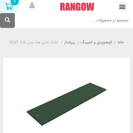
0
خانه
/
کوهنوردی و کمپینگ
/
زیرانداز
/
تشک بادی هانا مدل HANNAH REST 2,5