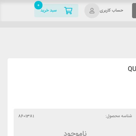
0
حساب کاربری
سبد خرید
شناسه محصول:
8601381
ناموجود