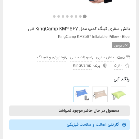
بالش سفری کینگ کمپ مدل KingCamp KM3567 آبی
KingCamp KM3567 Inflatable Pillow - Blue
ناموجود
دسته:
,
,
بالش سفری
تجهیزات جانبی
کوهنوردی و کمپینگ
0 از 5
KingCamp
رنگ
:
آبی
محصول در حال حاضر موجود نمیباشد
گارانتی اصالت و سلامت فیزیکی